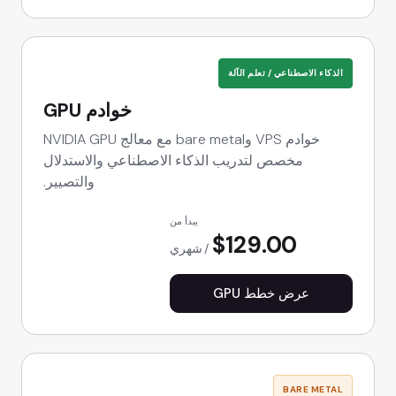
الذكاء الاصطناعي / تعلم الآلة
خوادم GPU
خوادم VPS وbare metal مع معالج NVIDIA GPU
مخصص لتدريب الذكاء الاصطناعي والاستدلال
والتصيير.
يبدأ من
$129.00
شهري
عرض خطط GPU
BARE METAL