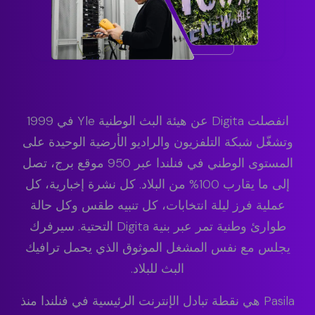
انفصلت Digita عن هيئة البث الوطنية Yle في 1999
وتشغّل شبكة التلفزيون والراديو الأرضية الوحيدة على
المستوى الوطني في فنلندا عبر 950 موقع برج، تصل
إلى ما يقارب 100% من البلاد. كل نشرة إخبارية، كل
عملية فرز ليلة انتخابات، كل تنبيه طقس وكل حالة
طوارئ وطنية تمر عبر بنية Digita التحتية. سيرفرك
يجلس مع نفس المشغل الموثوق الذي يحمل ترافيك
البث للبلاد.
Pasila هي نقطة تبادل الإنترنت الرئيسية في فنلندا منذ