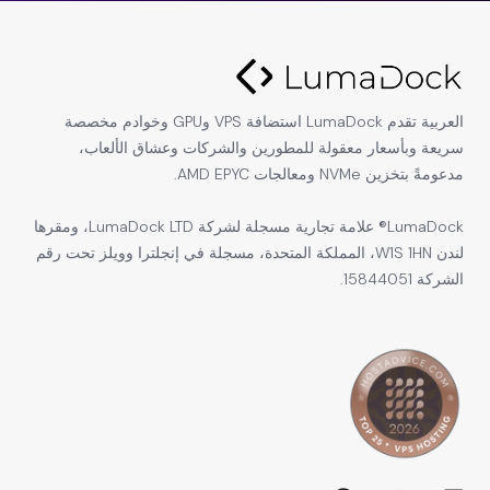
العربية تقدم LumaDock استضافة VPS وGPU وخوادم مخصصة
سريعة وبأسعار معقولة للمطورين والشركات وعشاق الألعاب،
مدعومةً بتخزين NVMe ومعالجات AMD EPYC.
LumaDock® علامة تجارية مسجلة لشركة LumaDock LTD، ومقرها
لندن W1S 1HN، المملكة المتحدة، مسجلة في إنجلترا وويلز تحت رقم
الشركة 15844051.