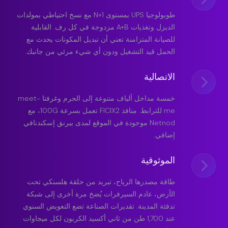
طوبولوجيا UPS بمستوى N+1 مع نسخ احتياطي بمولدات
الديزل وتغذيات A+B مزدوجة في كل رف. القابلية
للصيانة المتزامنة تعني أن تبديل المكونات يحدث مع
الحمل قيد التشغيل ودون أي شيء مرئي من جانبك.
الاتصالية
خمسة مداخل ألياف متنوعة إلى الحرم وغرفتا meet-
me للترابط. منافذ FICIX2 تعمل بسرعة 100G، مع
Netnod موجودة في الموقع لمدى بيرنق إسكندنافي
إضافي.
الموثوقية
طاقة مصدرها الرياح، تبريد من حلقة هلسنكي تحت
الأرض، عادم السيرفرات يُضخ مرة أخرى إلى شبكة
تدفئة المدينة. تقديرات الصناعة تضع التعويض السنوي
عند 1,700 طن من ثاني أكسيد الكربون لكل ميجاوات