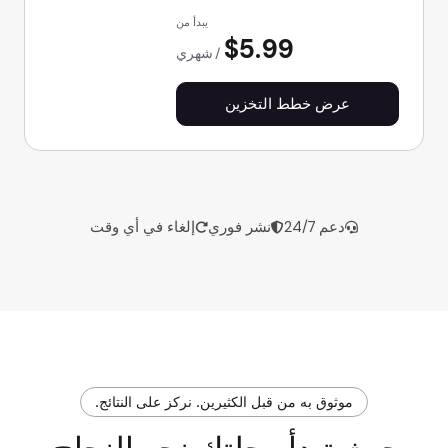
يبدأ من
$5.99
شهري
عرض خطط التخزين
دعم 24/7
نشر فوري
إلغاء في أي وقت
موثوق به من قبل الكثيرين. نركز على النتائج.