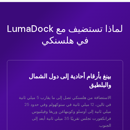
لماذا تستضيف مع LumaDock
في هلسنكي
بينغ بأرقام أحادية إلى دول الشمال
والبلطيق
الاستضافة من هلسنكي تصل إلى ما يقارب 5 ميلي ثانية
في تالين، 12 ميلي ثانية في ستوكهولم وفي حدود 25
ميلي ثانية إلى أوسلو وكوبنهاغن وريغا وفيلنيوس.
فرانكفورت تجلس تقريبًا 35 ميلي ثانية أبعد إلى
الجنوب.