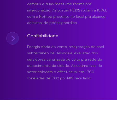
campus e duas meet-me rooms pra
interconexão. As portas FICIX2 rodam a 100G,
com a Netnod presente no local pra alcance
adicional de peering nórdico.
Confiabilidade
Energia vinda do vento, refrigeração do anel
subterrâneo de Helsinque, exaustão dos
servidores canalizada de volta pra rede de
aquecimento da cidade. As estimativas do
setor colocam o offset anual em 1.700
toneladas de CO2 por MW reciclado.