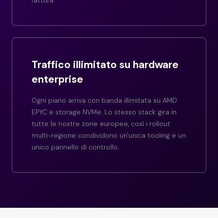
fattura.
Traffico illimitato su hardware
enterprise
Ogni piano arriva con banda illimitata su AMD
EPYC e storage NVMe. Lo stesso stack gira in
tutte le nostre zone europee, così i rollout
multi-regione condividono un'unica tooling e un
unico pannello di controllo.