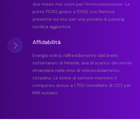
due meet-me room per l'interconnessione. Le
porte FICIX2 girano a 100G, con Netnod
presente sul sito per una portata di peering
nordica aggiuntiva.
Affidabilità
Energia eolica, raffreddamento dall'anello
sotterraneo di Helsinki, aria di scarico dei server
rimandata nella rete di teleriscaldamento
cittadina. Le stime di settore mettono il
compenso annuo a 1.700 tonnellate di CO2 per
MW riciclato.